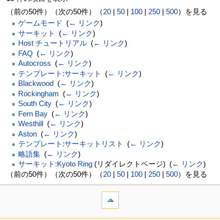
（前の50件）（次の50件）（
20
|
50
|
100
|
250
|
500
）を見る
ゲームモード
‎
(
← リンク
)
サーキット
‎
(
← リンク
)
Host チュートリアル
‎
(
← リンク
)
FAQ
‎
(
← リンク
)
Autocross
‎
(
← リンク
)
テンプレート:サーキット
‎
(
← リンク
)
Blackwood
‎
(
← リンク
)
Rockingham
‎
(
← リンク
)
South City
‎
(
← リンク
)
Fern Bay
‎
(
← リンク
)
Westhill
‎
(
← リンク
)
Aston
‎
(
← リンク
)
テンプレート:サーキットリスト
‎
(
← リンク
)
略語集
‎
(
← リンク
)
サーキット:Kyoto Ring
(リダイレクトページ) ‎
(
← リンク
)
（前の50件）（次の50件）（
20
|
50
|
100
|
250
|
500
）を見る