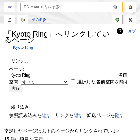
その他
ヘルプ
「Kyoto Ring」へリンクしてい
るページ
←
Kyoto Ring
ナ
検
リンク元
ビ
索
ページ:
ゲ
に
名前
ー
移
空間:
選択した名前空間を隠す
シ
動
ョ
ン
に
移
絞り込み
動
参照読み込みを
隠す
| リンクを
隠す
| 転送ページを
隠す
指定したページは以下のページからリンクされています
15 件の項目を表示