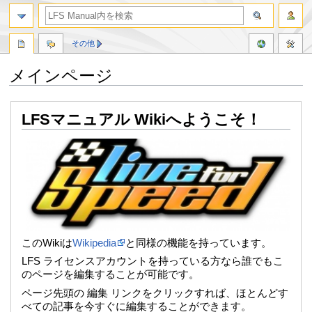
その他
メインページ
ナ
検
LFSマニュアル Wikiへようこそ！
ビ
索
ゲ
に
ー
移
シ
動
ョ
ン
に
移
動
このWikiは
Wikipedia
と同様の機能を持っています。
LFS ライセンスアカウントを持っている方なら誰でもこ
のページを編集することが可能です。
ページ先頭の 編集 リンクをクリックすれば、ほとんどす
べての記事を今すぐに編集することができます。