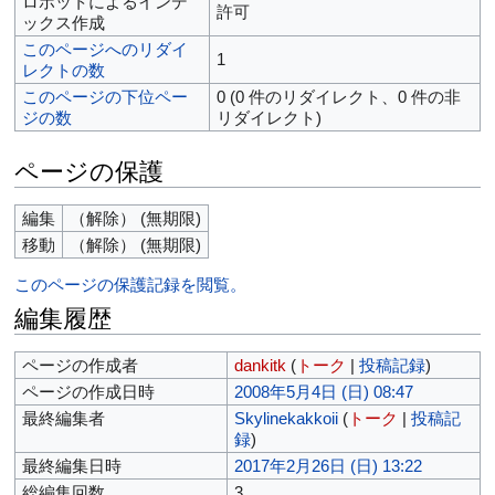
ロボットによるインデ
許可
ックス作成
このページへのリダイ
1
レクトの数
このページの下位ペー
0 (0 件のリダイレクト、0 件の非
ジの数
リダイレクト)
ページの保護
編集
（解除） (無期限)
移動
（解除） (無期限)
このページの保護記録を閲覧。
編集履歴
ページの作成者
dankitk
(
トーク
|
投稿記録
)
ページの作成日時
2008年5月4日 (日) 08:47
最終編集者
Skylinekakkoii
(
トーク
|
投稿記
録
)
最終編集日時
2017年2月26日 (日) 13:22
総編集回数
3