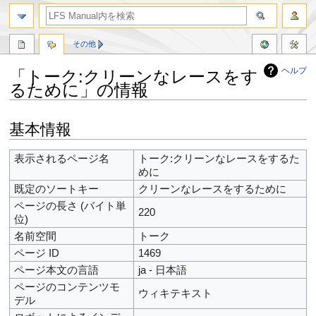
その他
ヘルプ
「トーク:クリーンなレースをす
るために」の情報
ナ
検
基本情報
ビ
索
ゲ
に
表示されるページ名
トーク:クリーンなレースをするた
ー
移
めに
シ
動
ョ
既定のソートキー
クリーンなレースをするために
ン
ページの長さ (バイト単
220
に
位)
移
名前空間
トーク
動
ページ ID
1469
ページ本文の言語
ja - 日本語
ページのコンテンツモ
ウィキテキスト
デル