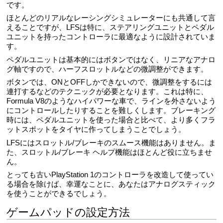
です。
ほとんどのリアルなレーシングシミュレーターにも共通して言
えることですが、LFSは特に、ステアリングユニットとペダル
ユニットを持ったコントローラに最適なように設計されていま
す。
ペダルユニットは基本的にはボタンではなく、リニアなアナロ
グ軸ですので、ハーフスロットルなどの微調整ができます。
ボタンでは、ONとOFFしかできないので、微調整をするには
連打するなどのテクニックが必要となります。これは特に、
Formula V8のようなハイパワーな車で、ラインを外さないよう
にコントロールしたりすることを難しくします。ブレーキング
時には、ペダルユニットを使った場合と比べて、より多くフラ
ットスポットをタイヤに作ってしまうことでしょう。
LFSにはスロットル/ブレーキのスムース機能はありません。ま
た、スロットル/ブレーキ ヘルプ機能はほとんど役に立ちませ
ん。
とっても古いPlayStation 1のコントローラを改造して使ってい
る場合を除けば、幸運なことに、あなたはアナログスティック
を使うことができるでしょう。
ゲームパッドの設定方法