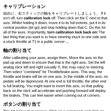
キャリブレーション
始めに、右スティックの軸をキャリブレートしましょう。 If it
isn't off, turn
calibration lock
off. Then click on the C next to that
axis. Whilst holding it down, move it to its full extents, put it in its
central position (let go) and stop holding down that C. Do this for
all of the axes. Importantly,
turn calibration lock back on
! The
last thing that you want is to have steering stuck to one side and
a stuck throttle at T1 in a public server ...
軸の割り当て
After calibrating your axes, assign them. Move the axis on the
pad up and down to ensure that that is the right axis. Set the left
analog stick left and right (usually X, this may vary) to steering.
Then select "combined" for Throttle/brake axes. This way, the
throttle and brake will be on one axis. In the middle of the axis, no
pedals will be depressed. At one end is full throttle, the other end
is full braking. You might want to invert this axis, so that pulling
back on the stick will accelerate and pushing forward will deploy
the brakes. This can feel easier when coming out of corners.
ボタンの割り当て