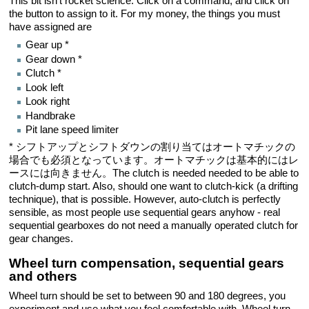
This bit isn't rocket science. Click on a command, and click on
the button to assign to it. For my money, the things you must
have assigned are
Gear up *
Gear down *
Clutch *
Look left
Look right
Handbrake
Pit lane speed limiter
* シフトアップとシフトダウンの割り当てはオートマチックの
場合でも必須となっています。オートマチックは基本的にはレ
ースには向きません。The clutch is needed needed to be able to
clutch-dump start. Also, should one want to clutch-kick (a drifting
technique), that is possible. However, auto-clutch is perfectly
sensible, as most people use sequential gears anyhow - real
sequential gearboxes do not need a manually operated clutch for
gear changes.
Wheel turn compensation, sequential gears
and others
Wheel turn should be set to between 90 and 180 degrees, you
experiment and use what you feel comfortable with. Wheel turn