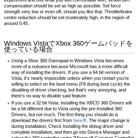
compensation should be set as high as possible. Set force
strength very low or even off, should you like that. Throttle/brake
centre reduction should be set moderately high, in the region of
around 0.45.
Windows VistaでXbox 360ゲームパッドを
使っている場合
Using a Xbox 360 Gamepad in Windows Vista becomes
more of a nuisance because Microsoft has a more difficult
way of installing the drivers. If you use a 64 bit version of
Vista, it's nearly impossible unless when you restart you're
willing to select on the boot menu (F8 during boot cycle) the
disabling of driver checking, but that's very annoying, and
there's no way to disable said feature.
If you use a 32 bit Vista, installing the XBCD 360 Drivers will
be a bit different due to Vista using the pre-Installed 360
Drivers, but not much. The first thing you should do is
download the drivers first from
here
. The major change is
during installation, Check Installing the debug driver and
complete installation, and then go into Device Manager and
select the 360 controller under "Microsoft Common Controller