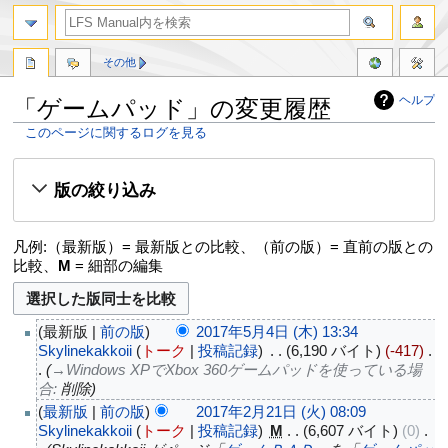
その他
ヘルプ
「ゲームパッド」の変更履歴
このページに関するログを見る
ナ
検
ビ
索
版の絞り込み
ゲ
に
ー
移
シ
動
凡例:（最新版）= 最新版との比較、（前の版）= 直前の版との
ョ
比較、
M
= 細部の編集
ン
に
移
最新版
前の版
2017年5月4日 (木) 13:34
動
Skylinekakkoii
トーク
投稿記録
‎
6,190 バイト
-417
‎
→‎Windows XPでXbox 360ゲームパッドを使っている場
合
:
削除
最新版
前の版
2017年2月21日 (火) 08:09
Skylinekakkoii
トーク
投稿記録
‎
M
6,607 バイト
0
‎