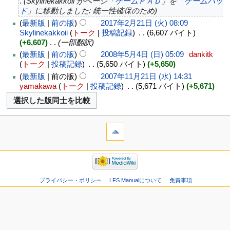
Skylinekakkoii がページ「
ゲームＰＡＤ
」を「
ゲームパッ
ド
」に移動しました: 統一性確保のため
最新版
前の版
2017年2月21日 (火) 08:09
Skylinekakkoii
トーク
投稿記録
‎
6,607 バイト
+6,607
‎
一部翻訳
最新版
前の版
2008年5月4日 (日) 05:09
‎
dankitk
トーク
投稿記録
‎
5,650 バイト
+5,650
最新版
前の版
2007年11月21日 (水) 14:31
yamakawa
トーク
投稿記録
‎
5,671 バイト
+5,671
プライバシー・ポリシー
LFS Manualについて
免責事項