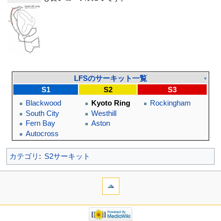
LFSのサーキット一覧
v
S1
S2
S3
Blackwood
Kyoto Ring
Rockingham
South City
Westhill
Fern Bay
Aston
Autocross
カテゴリ
:
S2サーキット