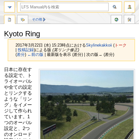
その他
Kyoto Ring
2017年3月22日 (水) 15:23時点における
Skylinekakkoii
(
トーク
|
投稿記録
)
による版
(英リンク修正)
(
差分
)
←前の版
| 最新版を表示 (差分) | 次の版→ (差分)
ナ
検
日本に存在す
ビ
索
る設定で、ト
ゲ
に
ライオーバル
ー
移
や全ての設定
シ
動
とリンクする
ョ
ような「リン
ン
グ」をイメー
に
ジして作られ
移
ています。1
動
つのオーバル
設定と、2つ
のオンロード