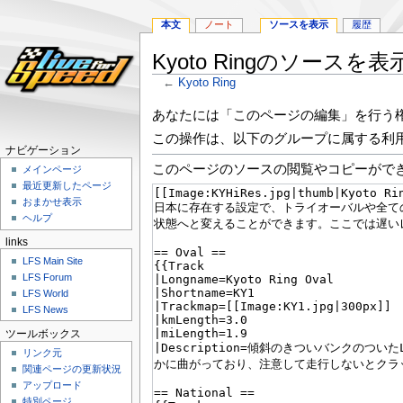
本文
ノート
ソースを表示
履歴
Kyoto Ringのソースを表
←
Kyoto Ring
ナ
検
あなたには「このページの編集」を行う
ビ
索
この操作は、以下のグループに属する利
ゲ
に
ナビゲーション
ー
移
このページのソースの閲覧やコピーがで
メインページ
シ
動
最近更新したページ
ョ
おまかせ表示
ン
ヘルプ
に
links
移
LFS Main Site
動
LFS Forum
LFS World
LFS News
ツールボックス
リンク元
関連ページの更新状況
アップロード
特別ページ