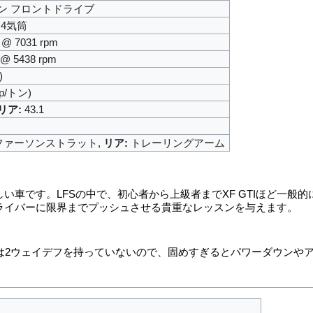
ン フロントドライブ
列4気筒
) @ 7031 rpm
) @ 5438 rpm
)
hp/トン)
リア:
43.1
ァーソンストラット,
リア:
トレーリングアーム
い車です。LFSの中で、初心者から上級者までXF GTIほど一般
ライバーに限界までプッシュさせる貴重なレッスンを与えます。
Tiは2ウェイデフを持っていないので、固めすぎるとパワーダウンや