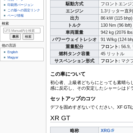
駆動方式
フロントエンジ
印刷用バージョン
エンジン
1.3リッター直
この版への固定リンク
ページ情報
出力
86 kW (115 bhp
検索
トルク
130 Nm (96 lbft
車両重量
942 kg (2076 lbs
パワーウェイトレシオ
91 W/kg (124 b
他の言語
重量配分
フロント:
56.9,
English
燃料タンク容量
45 リットル
Magyar
サスペンション形式
フロント:
マクフ
この車について
初心者、上級者どちらにとっても素晴らし
感に反応し、その安定したシャーシはド
セットアップのコツ
デフを固めすぎないでください。XF G
XR GT
略称
XRG