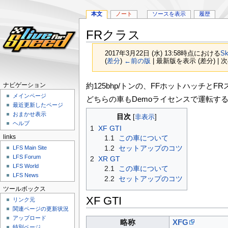
本文
ノート
ソースを表示
履歴
FRクラス
2017年3月22日 (水) 13:58時点における
Sk
(
差分
)
←前の版
| 最新版を表示 (差分) | 
ナ
検
約125bhp/トンの、FFホットハッチと
ナビゲーション
ビ
索
メインページ
どちらの車もDemoライセンスで運転す
ゲ
に
最近更新したページ
ー
移
おまかせ表示
目次
シ
動
ヘルプ
1
XF GTI
ョ
1.1
この車について
links
ン
1.2
セットアップのコツ
LFS Main Site
に
LFS Forum
2
XR GT
移
LFS World
2.1
この車について
動
LFS News
2.2
セットアップのコツ
ツールボックス
XF GTI
リンク元
関連ページの更新状況
アップロード
略称
XFG
特別ページ