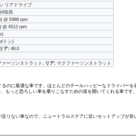
ン リアドライブ
列4気筒
p) @ 5988 rpm
t) @ 4512 rpm
s)
hp/トン)
リア:
48.0
ァーソンストラット,
リア:
マクファーソンストラット
するのに最適な車です。ほとんどのテールハッピーなドライバーを
る、もっと恐ろしい車を乗りこなすための道を開いてくれる車です
が足りない車なので、ニュートラルステアに近いセットアップが良