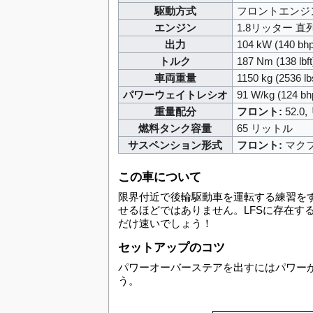
駆動方式
フロントエンジ
エンジン
1.8リッター 直
出力
104 kW (140 bh
トルク
187 Nm (138 lbf
車両重量
1150 kg (2536 lb
パワーウェイトレシオ
91 W/kg (124 b
重量配分
フロント:
52.0,
燃料タンク容量
65 リットル
サスペンション形式
フロント:
マクフ
この車について
限界付近で後輪駆動車を運転する練習を
せるほどではありません。LFSに存在す
だけ速いでしょう！
セットアップのコツ
パワーオーバーステアを出すにはパワー
う。