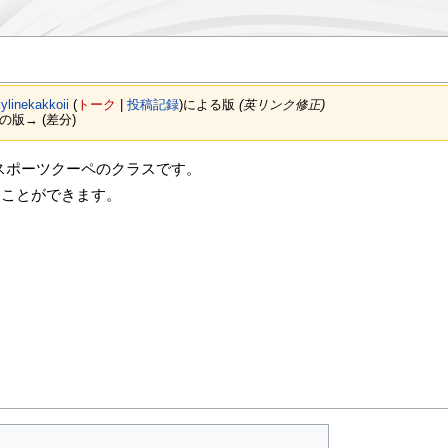
ylinekakkoii
(
トーク
|
投稿記録
)
による版
(英リンク修正)
次の版→ (差分)
FRスポーツクーペのクラスです。
ることができます。