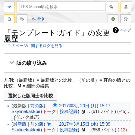
その他
ヘルプ
「テンプレート:ガイド」の変更
履歴
このページに関するログを見る
ナ
検
ビ
索
版の絞り込み
ゲ
に
ー
移
シ
動
凡例:（最新版）= 最新版との比較、（前の版）= 直前の版との
ョ
比較、
M
= 細部の編集
ン
に
移
最新版
前の版
2017年3月20日 (月) 15:17
動
Skylinekakkoii
トーク
投稿記録
‎
M
911 バイト
-45
‎
リンク修正
最新版
前の版
2017年3月15日 (水) 15:39
Skylinekakkoii
トーク
投稿記録
‎
M
956 バイト
-12