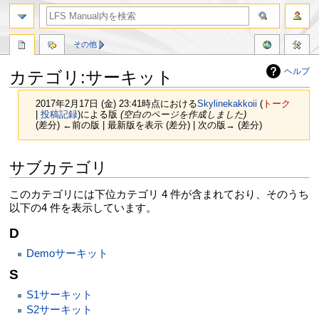
その他
ヘルプ
カテゴリ:サーキット
2017年2月17日 (金) 23:41時点における
Skylinekakkoii
(
トーク
|
投稿記録
)
による版
(空白のページを作成しました)
(差分) ←前の版 | 最新版を表示 (差分) | 次の版→ (差分)
ナ
検
サブカテゴリ
ビ
索
ゲ
に
このカテゴリには下位カテゴリ 4 件が含まれており、そのうち
ー
移
以下の4 件を表示しています。
シ
動
ョ
D
ン
Demoサーキット
に
移
S
動
S1サーキット
S2サーキット